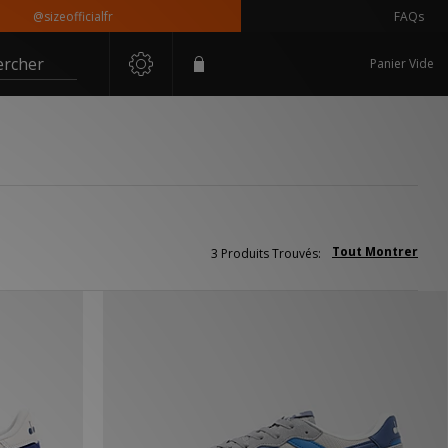
@sizeofficialfr
FAQs
ercher
Panier Vide
Tout Montrer
3 Produits Trouvés: