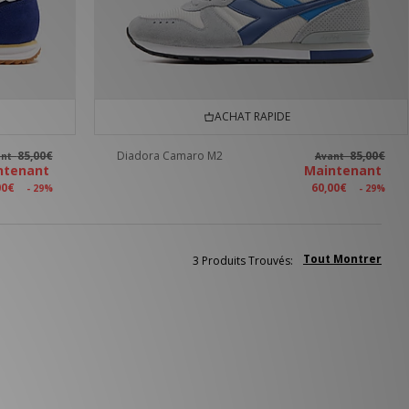
ACHAT RAPIDE
85,00€
Diadora Camaro M2
85,00€
ant
Avant
ntenant
Maintenant
00€
60,00€
- 29%
- 29%
Tout Montrer
3 Produits Trouvés: