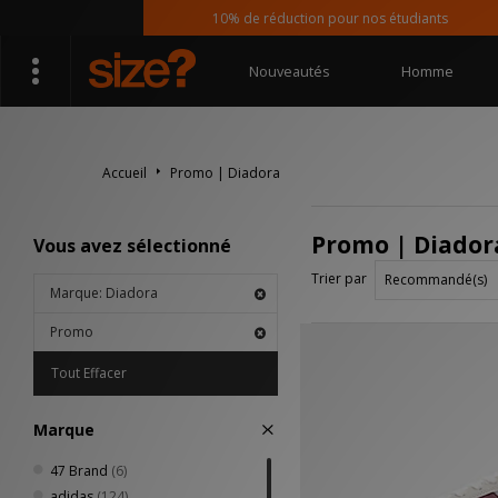
10% de réduction pour nos étudiants
Nouveautés
Homme
Accueil
Promo | Diadora
Promo | Diador
Vous avez sélectionné
Trier par
Marque: Diadora
Promo
Tout Effacer
Marque
47 Brand
(6)
adidas
(124)