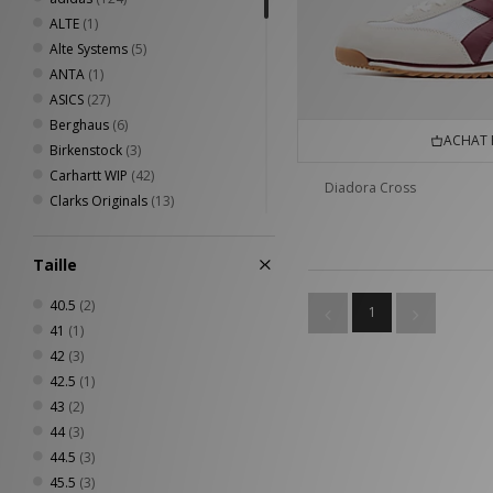
ALTE
(1)
Alte Systems
(5)
ANTA
(1)
ASICS
(27)
Berghaus
(6)
ACHAT 
Birkenstock
(3)
Carhartt WIP
(42)
Diadora Cross
Clarks Originals
(13)
Columbia
(22)
Converse
(3)
Taille
Crocs
(1)
DC Shoes
(3)
40.5
(2)
1
Diadora
(3)
41
(1)
Dickies
(25)
42
(3)
Eastpak
(2)
42.5
(1)
Fred Perry
(22)
43
(2)
Henri Lloyd
(4)
44
(3)
HOKA
(3)
44.5
(3)
Home Grown
(43)
45.5
(3)