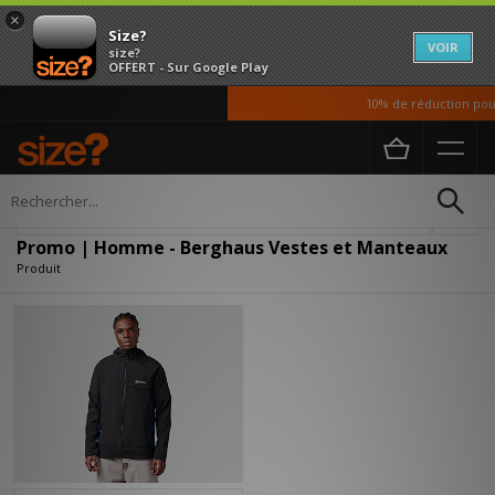
×
Size?
VOIR
size?
OFFERT - Sur Google Play
10% de réduction pour
Accueil
Homme
Vetements
Vestes et Manteaux
Affiner
Promo | Homme - Berghaus Vestes et Manteaux
Produit