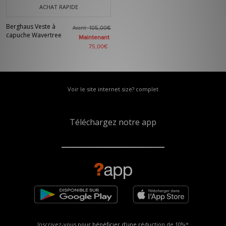
ACHAT RAPIDE
Berghaus Veste à
Avant
105,00€
capuche Wavertree
Maintenant
75,00€
Voir le site internet size? complet
Téléchargez notre app
Inscrivez-vous pour bénéficier d'une réduction de
10%*