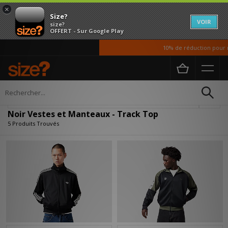
×
Size?
VOIR
size?
OFFERT - Sur Google Play
10% de réduction pour no
Accueil
Homme
Vetements
Vestes et Manteaux
Affiner
Noir Vestes et Manteaux - Track Top
5 Produits Trouvés