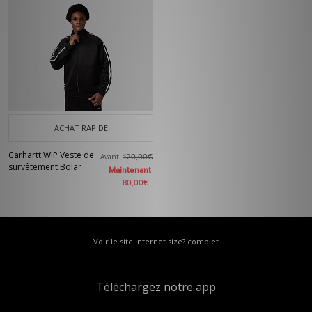
ACHAT RAPIDE
Carhartt WIP Veste de
Avant
120,00€
survêtement Bolar
Maintenant
80,00€
Voir le site internet size? complet
Téléchargez notre app