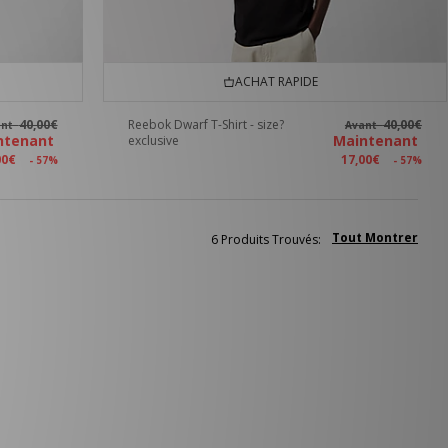
ACHAT RAPIDE
40,00€
Reebok Dwarf T-Shirt - size?
40,00€
ant
Avant
ntenant
Maintenant
exclusive
00€
17,00€
- 57%
- 57%
Tout Montrer
6 Produits Trouvés: