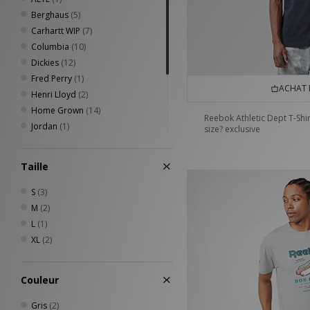
Berghaus
(5)
Carhartt WIP
(7)
Columbia
(10)
Dickies
(12)
Fred Perry
(1)
ACHAT 
Henri Lloyd
(2)
Home Grown
(14)
Reebok Athletic Dept T-Shir
Jordan
(1)
size? exclusive
Nike
(17)
Reebok
(6)
Taille
Sergio Tacchini
(7)
The North Face
(6)
S
(3)
Timberland
(5)
M
(2)
Umbro
(3)
L
(1)
XL
(2)
Couleur
Gris
(2)