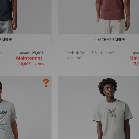
RAPIDE
ACHAT RAPIDE
t -
25,00€
Reebok Toni's T-Shirt - size?
Avant
Av
Maintenant
Mai
exclusive
18,00€
17,
- 28%