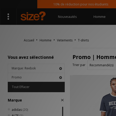
10% de réduction pour nos étudiants
Nouveautés
Homme
Accueil
Homme
Vetements
T-shirts
Promo | Homme 
Vous avez sélectionné
Trier par
Marque: Reebok
Promo
Tout Effacer
Marque
adidas
(20)
ALTE
(1)