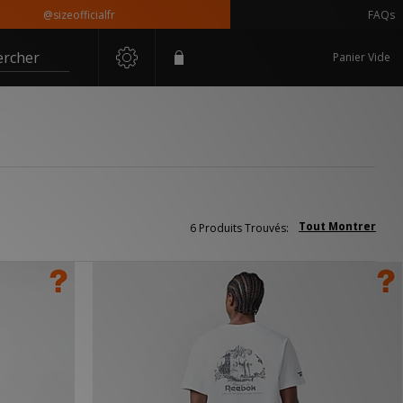
@sizeofficialfr
FAQs
ercher
Panier Vide
Tout Montrer
6 Produits Trouvés: