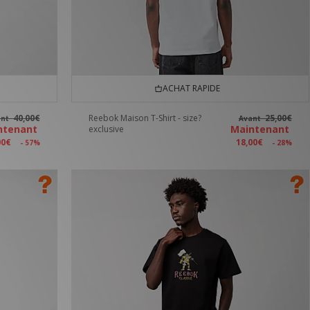
ACHAT RAPIDE
40,00€
Reebok Maison T-Shirt - size?
25,00€
ant
Avant
ntenant
Maintenant
exclusive
00€
18,00€
- 57%
- 28%