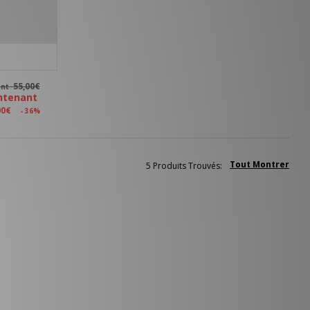
55,00€
ant
ntenant
00€
- 36%
Tout Montrer
5 Produits Trouvés: