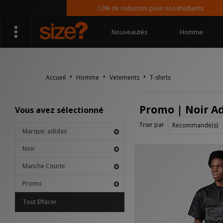
10% de réduction pour nos étudiants
Nouveautés
Homme
Accueil
Homme
Vetements
T-shirts
Promo | Noir Ad
Vous avez sélectionné
Trier par
Marque: adidas
Noir
Manche Courte
Promo
Tout Effacer