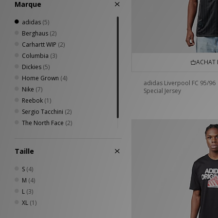
Marque
adidas
(5)
Berghaus
(2)
Carhartt WIP
(2)
Columbia
(3)
ACHAT 
Dickies
(5)
Home Grown
(4)
adidas Liverpool FC 95/96
Nike
(7)
Special Jersey
Reebok
(1)
Sergio Tacchini
(2)
The North Face
(2)
Umbro
(1)
Taille
S
(4)
M
(4)
L
(3)
XL
(1)