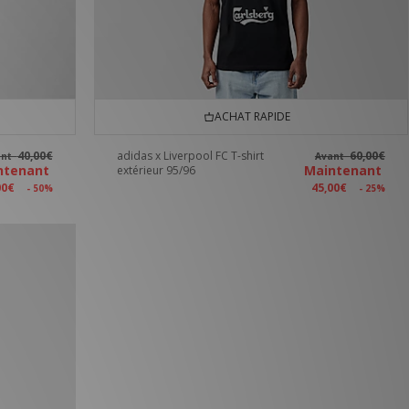
ACHAT RAPIDE
40,00€
adidas x Liverpool FC T-shirt
60,00€
ant
Avant
ntenant
Maintenant
extérieur 95/96
00€
45,00€
- 50%
- 25%