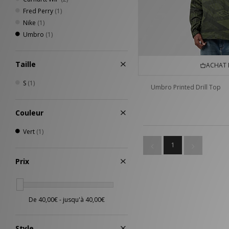
Fred Perry
(1)
Nike
(1)
Umbro
(1)
Taille
ACHAT 
S
(1)
Umbro Printed Drill Top
Couleur
Vert
(1)
1
Prix
Style