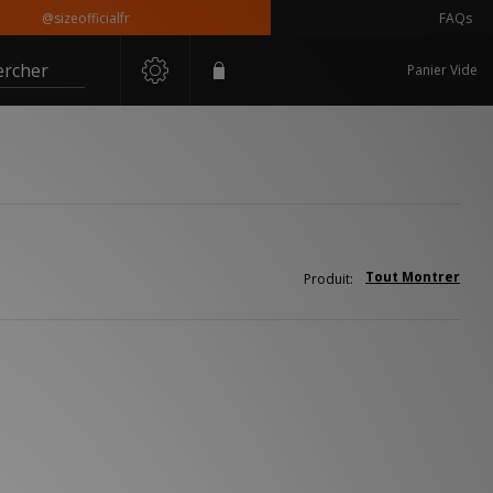
@sizeofficialfr
FAQs
ercher
Panier Vide
Tout Montrer
Produit: