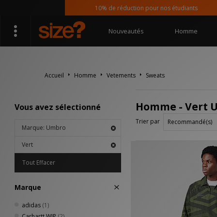
10% de réduction pour nos étudiants
Nouveautés
Homme
Accueil
Homme
Vetements
Sweats
Homme - Vert 
Vous avez sélectionné
Trier par
Marque: Umbro
Vert
Tout Effacer
Marque
adidas
(1)
Carhartt WIP
(2)