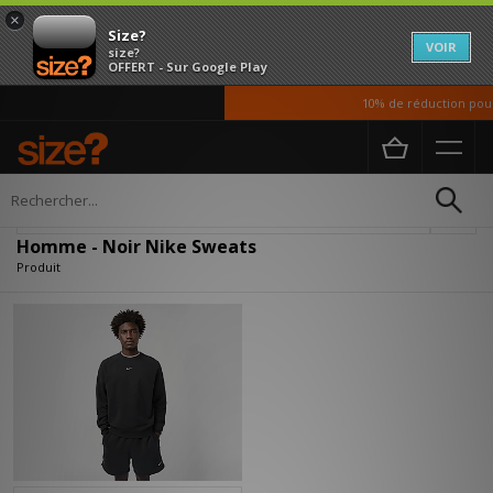
×
Size?
VOIR
size?
OFFERT - Sur Google Play
10% de réduction pour
Accueil
Homme
Vetements
Sweats
Affiner
Homme - Noir Nike Sweats
Produit