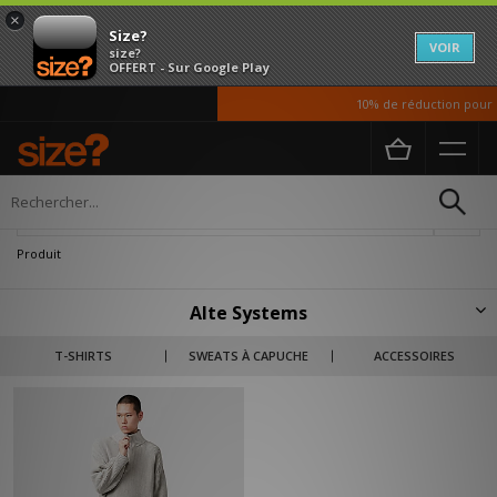
×
Size?
VOIR
size?
OFFERT - Sur Google Play
10% de réduction pour n
Accueil
Homme
Vetements
Sweats
Affiner
Produit
Alte Systems
Alte Systems – en exclusivité chez size? – adopte une approche réfléchie
T-SHIRTS
SWEATS À CAPUCHE
ACCESSOIRES
du vestiaire du quotidien, où fonctionnalité et design contemporain
coexistent en parfaite harmonie. Caractérisée par des palettes de
couleurs sobres, des coupes décontractées et des détails techniques
soigneusement intégrés, la collection est conçue pour être facilement
associée, combinée et superposée.