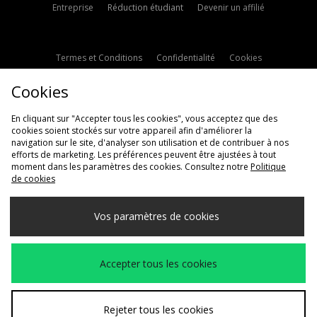
Entreprise
Réduction étudiant
Devenir un affilié
Termes et Conditions
Confidentialité
Cookies
Paramètres des cookies
Contactez-nous
Cookies
Politique d'avis en ligne
Modern Slavery Statement
En cliquant sur "Accepter tous les cookies", vous acceptez que des
cookies soient stockés sur votre appareil afin d'améliorer la
navigation sur le site, d'analyser son utilisation et de contribuer à nos
efforts de marketing. Les préférences peuvent être ajustées à tout
moment dans les paramètres des cookies. Consultez notre
Politique
de cookies
Livraison Vers
Vos paramètres de cookies
France
Nous acceptons les méthodes de paiement suivantes
Accepter tous les cookies
Voir le site internet de l'entreprise
www.jdplc.com
Rejeter tous les cookies