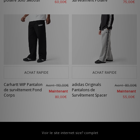
polaire Solo Swoosh
Survêtement Polaire
60,00€
75,00€
ACHAT RAPIDE
ACHAT RAPIDE
Carhartt WIP Pantalon
adidas Originals
Avant
Avant
110,00€
80,00€
de survêtement Pond
Pantalons de
Maintenant
Maintenant
Corps
Survêtement Spacer
80,00€
55,00€
Voir le site internet size? complet