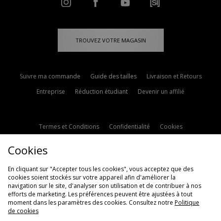
TROUVEZ VOTRE MAGASIN
Suivre ma commande
Guide des tailles
Livraison et Retours
Entreprise
Réduction étudiant
Devenir un affilié
Termes et Conditions
Confidentialité
Cookies
Paramètres des cookies
Contactez-nous
Cookies
Politique d'avis en ligne
Modern Slavery Statement
En cliquant sur "Accepter tous les cookies", vous acceptez que des
cookies soient stockés sur votre appareil afin d'améliorer la
navigation sur le site, d'analyser son utilisation et de contribuer à nos
efforts de marketing. Les préférences peuvent être ajustées à tout
moment dans les paramètres des cookies. Consultez notre
Politique
de cookies