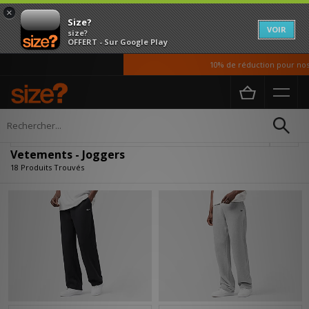
×
Size?
VOIR
size?
OFFERT - Sur Google Play
10% de réduction pour nos étu
Accueil
Homme
Vetements
Affiner
Vetements - Joggers
18 Produits Trouvés