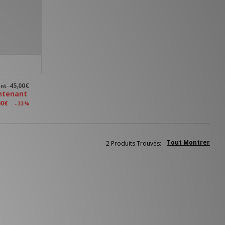
45,00€
ant
ntenant
00€
- 33%
Tout Montrer
2 Produits Trouvés: