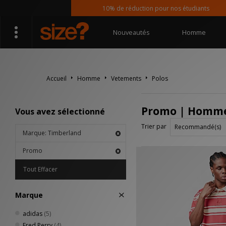
10% de réduction pour nos étudiants
Nouveautés
Homme
Accueil
Homme
Vetements
Polos
Promo | Homme 
Vous avez sélectionné
Trier par
Marque: Timberland
Promo
Tout Effacer
Marque
adidas
(5)
Fred Perry
(4)