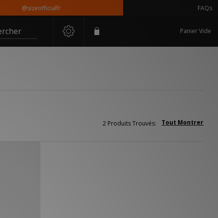
@sizeofficialfr
FAQs
ercher
Panier Vide
Tout Montrer
2 Produits Trouvés: