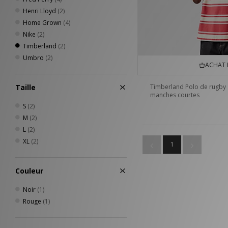
Henri Lloyd
(2)
Home Grown
(4)
Nike
(2)
Timberland
(2)
Umbro
(2)
ACHAT 
Taille
Timberland Polo de rugby 
manches courtes
S
(2)
M
(2)
L
(2)
XL
(2)
1
Couleur
Noir
(1)
Rouge
(1)