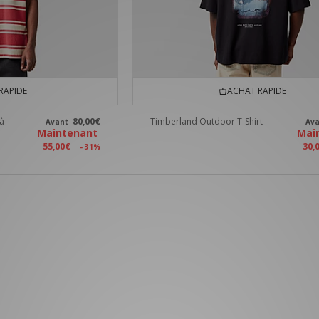
RAPIDE
ACHAT RAPIDE
à
80,00€
Timberland Outdoor T-Shirt
Avant
Av
Maintenant
Mai
55,00€
30,
- 31%