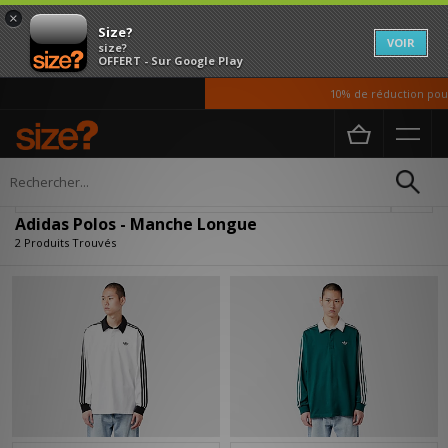
×
Size?
VOIR
size?
OFFERT - Sur Google Play
10% de réduction pour
Accueil
Homme
Vetements
Polos
Affiner
Adidas Polos - Manche Longue
2 Produits Trouvés