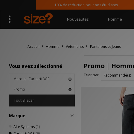
10% de réduction pour nos étudiants
Nouveautés
Homme
Accueil
Homme
Vetements
Pantalons et Jeans
Promo | Homme 
Vous avez sélectionné
Trier par
Marque: Carhartt WIP
Promo
Tout Effacer
Marque
Alte Systems
(1)
Carhartt WIP
(6)