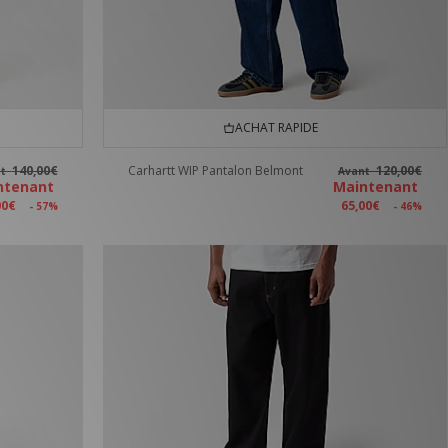
ACHAT RAPIDE
140,00€
Carhartt WIP Pantalon Belmont
120,00€
nt
Avant
ntenant
Maintenant
00€
65,00€
- 57%
- 46%