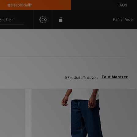
@sizeofficialfr
FAQs
ercher
Panier Vide
Tout Montrer
6 Produits Trouvés: