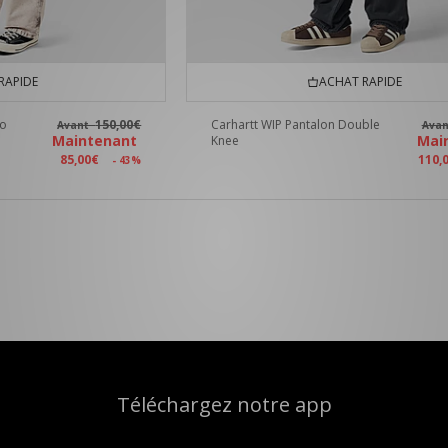
RAPIDE
ACHAT RAPIDE
go
150,00€
Carhartt WIP Pantalon Double
Avant
Ava
Maintenant
Mai
Knee
85,00€
110,
- 43%
Téléchargez notre app