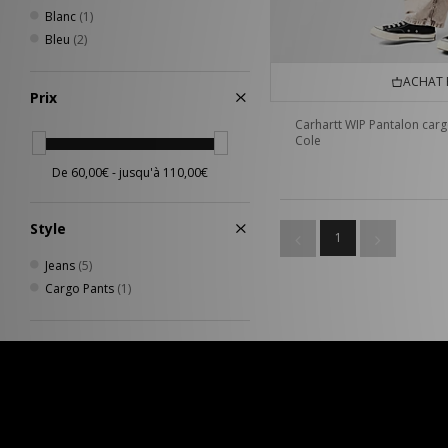
Blanc
(1)
Bleu
(2)
ACHAT 
Prix
Carhartt WIP Pantalon car
Cole
Style
1
Jeans
(5)
Cargo Pants
(1)