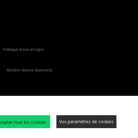
Politique d'avis en ligne
Modern Slavery Statement
Vos paramètres de cookies
cepter tous les cookies
Conditions Générales
Cookies
Carrières
Sécurité du site
Confidentialité