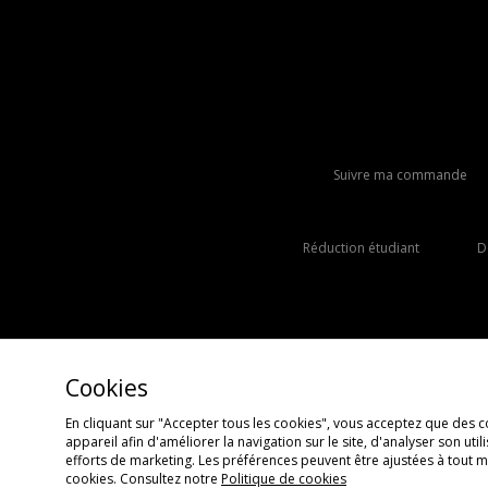
Suivre ma commande
Réduction étudiant
D
Cookies
En cliquant sur "Accepter tous les cookies", vous acceptez que des c
appareil afin d'améliorer la navigation sur le site, d'analyser son uti
Copyright © 2026 JD Sports Fashion Plc, Tous droits réservés.
efforts de marketing. Les préférences peuvent être ajustées à tout
cookies. Consultez notre
Politique de cookies