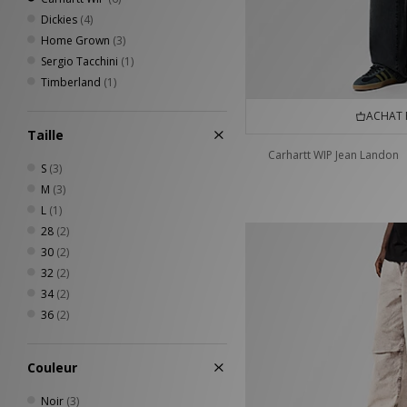
Dickies
(4)
Home Grown
(3)
Sergio Tacchini
(1)
Timberland
(1)
ACHAT 
Taille
Carhartt WIP Jean Landon
S
(3)
M
(3)
L
(1)
28
(2)
30
(2)
32
(2)
34
(2)
36
(2)
Couleur
Noir
(3)