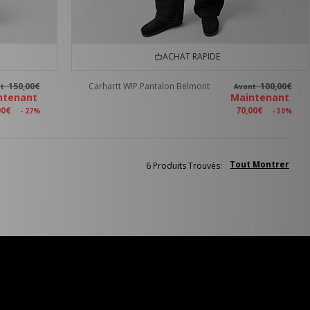
ACHAT RAPIDE
150,00€
Carhartt WIP Pantalon Belmont
100,00€
nt
Avant
ntenant
Maintenant
00€
70,00€
- 27%
- 30%
Tout Montrer
6 Produits Trouvés: