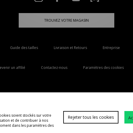
TROUVEZ VOTRE MAGASIN
Guide des tailles
Livraison et Retours
Entreprise
evenir un affilié
Contactez-nous
Paramètres des cookies
Livraison Vers
France
ookies soient stockés sur votre
Rejeter tous les cookies
Ac
lisation et de contribuer à nos
FAQs
 moment dans les paramètres des