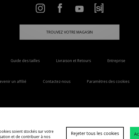
TROUVEZ VOTRE MAGASIN
Guide des tailles
Livraison et Retours
Entreprise
evenir un affilié
Contactez-nous
Paramètres des cookies
Livraison Vers
France
ookies soient stockés sur votre
Rejeter tous les cookies
Ac
lisation et de contribuer à nos