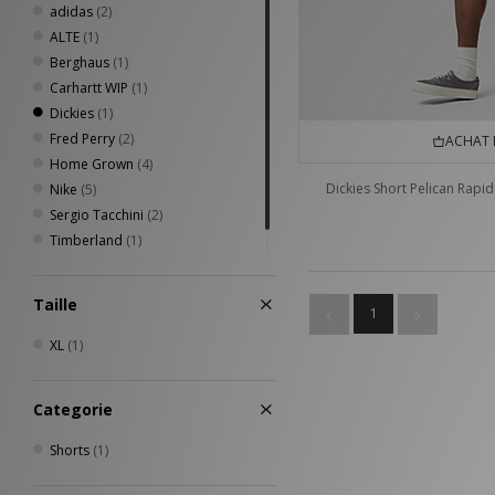
adidas
(2)
ALTE
(1)
Berghaus
(1)
Carhartt WIP
(1)
Dickies
(1)
Fred Perry
(2)
ACHAT 
Home Grown
(4)
Dickies Short Pelican Rapid
Nike
(5)
Sergio Tacchini
(2)
Timberland
(1)
Umbro
(1)
Taille
1
XL
(1)
Categorie
Shorts
(1)