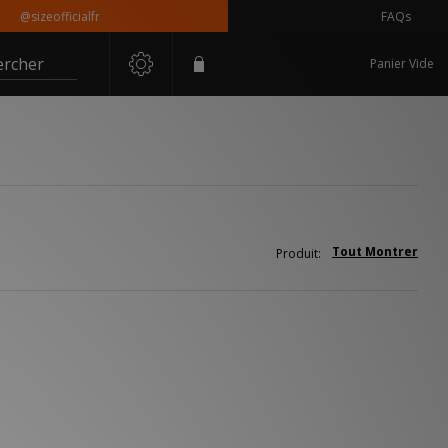
@sizeofficialfr
FAQs
ercher
Panier Vide
Tout Montrer
Produit: