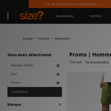
10% de réduction pour nos étudiants
Nouveautés
Homme
Accueil
Homme
Vetements
Promo | Homme 
Vous avez sélectionné
Trier par
Marque: Dickies
Vert
Promo
Tout Effacer
Marque