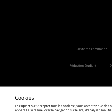
Suivre ma commande
Réduction étudiant
D
Cookies
En cliquant sur "Accepter tous les cookies", vous acceptez que des c
appareil afin d'améliorer la navigation sur le site, d'analyser son uti