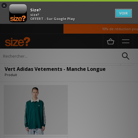
×
Size?
VOIR
size?
OFFERT - Sur Google Play
10% de réduction pour
Accueil
Homme
Vetements
Affiner
Vert Adidas Vetements - Manche Longue
Produit