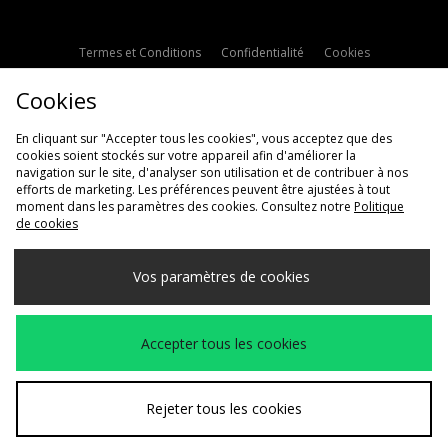
Termes et Conditions
Confidentialité
Cookies
Paramètres des cookies
Contactez-nous
Cookies
Politique d'avis en ligne
Modern Slavery Statement
En cliquant sur "Accepter tous les cookies", vous acceptez que des
cookies soient stockés sur votre appareil afin d'améliorer la
navigation sur le site, d'analyser son utilisation et de contribuer à nos
efforts de marketing. Les préférences peuvent être ajustées à tout
moment dans les paramètres des cookies. Consultez notre
Politique
de cookies
Livraison Vers
Vos paramètres de cookies
France
Nous acceptons les méthodes de paiement suivantes
Accepter tous les cookies
Voir le site internet de l'entreprise
www.jdplc.com
Rejeter tous les cookies
Copyright © 2026 JD Sports Fashion Plc, Tous droits réservés.