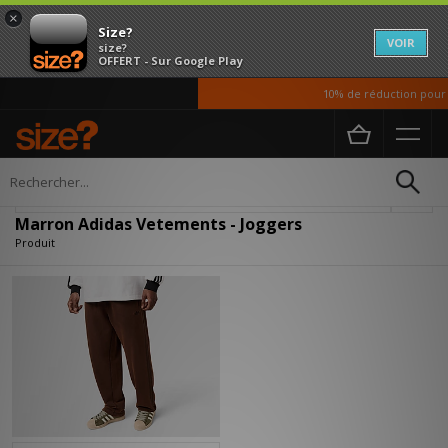
×
Size?
VOIR
size?
OFFERT - Sur Google Play
10% de réduction pour n
Accueil
Homme
Vetements
Affiner
Marron Adidas Vetements - Joggers
Produit