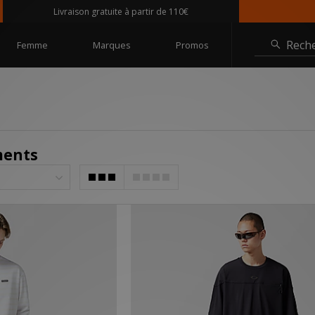
Livraison gratuite à partir de 110€
@size
Rech
Femme
Marques
Promos
ments