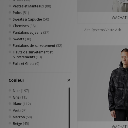
Vestes et Manteaux
(88)
Polos
(51)
ACHAT 
Sweats a Capuche
(50)
Chemises
(38)
Alte Systems Veste Ash
Pantalons et Jeans
(37)
Sweats
(36)
Pantalons de survetement
(32)
Hauts de survetement et
Survetements
(13)
Pulls et Gilets
(9)
Couleur
Noir
(197)
Gris
(115)
Blanc
(112)
Vert
(67)
Marron
(59)
Beige
(45)
ACHAT 