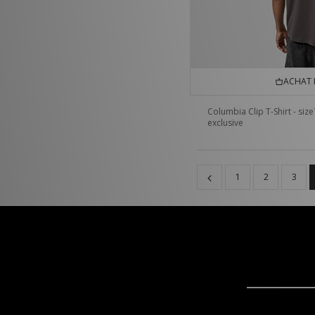
ACHAT 
Columbia Clip T-Shirt - size
exclusive
1
2
3