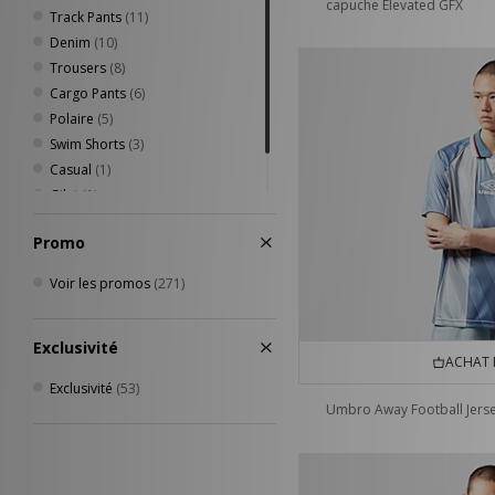
capuche Elevated GFX
Track Pants
(11)
Denim
(10)
Trousers
(8)
Cargo Pants
(6)
Polaire
(5)
Swim Shorts
(3)
Casual
(1)
Gilet
(1)
Matelassé
(1)
Promo
Voir les promos
(271)
Exclusivité
ACHAT 
Exclusivité
(53)
Umbro Away Football Jers