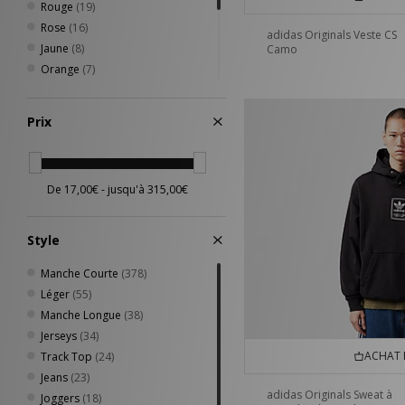
Rouge
(19)
Rose
(16)
adidas Originals Veste CS
Jaune
(8)
Camo
Orange
(7)
Multicolore
(4)
Violet
(4)
Prix
Argenté
(1)
GRY-GRF'
(1)
Bleu
(122)
Style
Manche Courte
(378)
Léger
(55)
Manche Longue
(38)
Jerseys
(34)
ACHAT 
Track Top
(24)
Jeans
(23)
adidas Originals Sweat à
Joggers
(18)