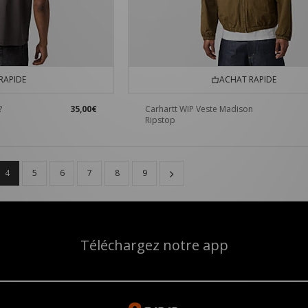
RAPIDE
ACHAT RAPIDE
?
35,00€
Carhartt WIP Veste Madison
Ripstop
4
5
6
7
8
9
Téléchargez notre app