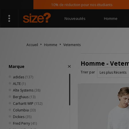
10% de réduction pour nos étudiants
Nouveautés
Homme
Accueil
Homme
Vetements
Homme - Vete
Marque
Trier par
adidas
(137)
ALTE
(1)
Alte Systems
(38)
Berghaus
(13)
Carhartt WIP
(152)
Columbia
(33)
Dickies
(35)
Fred Perry
(41)