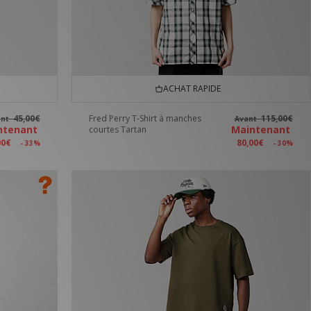
ACHAT RAPIDE
45,00€
Fred Perry T-Shirt à manches
115,00€
ant
Avant
ntenant
Maintenant
courtes Tartan
00€
80,00€
- 33%
- 30%