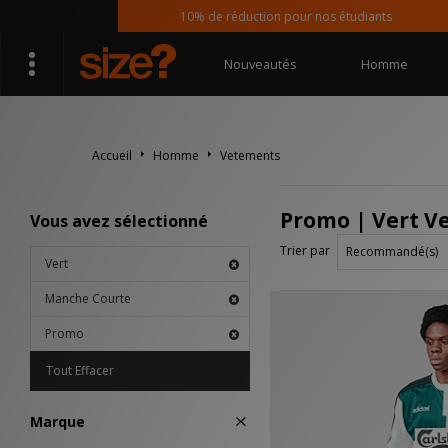
10% de réduction pour nos étudiants
Nouveautés
Homme
Accueil
Homme
Vetements
Promo | Vert V
Vous avez sélectionné
Trier par
Vert
Manche Courte
Promo
Tout Effacer
Marque