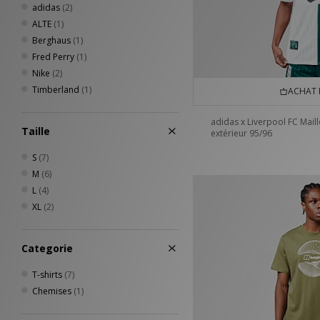
adidas
(2)
ALTE
(1)
Berghaus
(1)
Fred Perry
(1)
Nike
(2)
Timberland
(1)
ACHAT 
adidas x Liverpool FC Maill
Taille
extérieur 95/96
S
(7)
M
(6)
L
(4)
XL
(2)
Categorie
T-shirts
(7)
Chemises
(1)