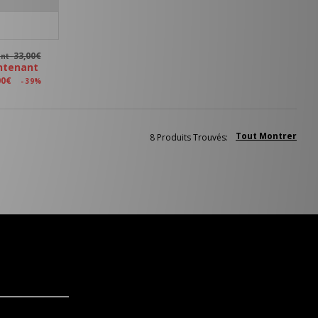
33,00€
ant
ntenant
00€
- 39%
Tout Montrer
8 Produits Trouvés: