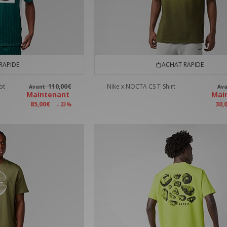
RAPIDE
ACHAT RAPIDE
ot
110,00€
Nike x NOCTA CS T-Shirt
Avant
Av
Maintenant
Mai
85,00€
30,
- 23%