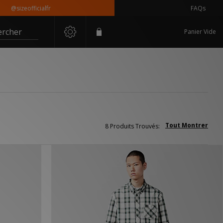
@sizeofficialfr
FAQs
ercher
Panier Vide
Tout Montrer
8 Produits Trouvés: