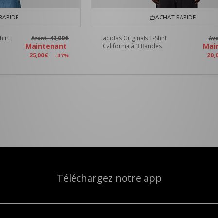
RAPIDE
ACHAT RAPIDE
hirt
40,00€
adidas Originals T-Shirt
Avant
Av
Maintenant
Mai
California à 3 Bandes
25,00€
20,
- 37%
Téléchargez notre app