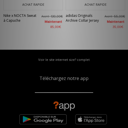
ACHAT RAPIDE
ACHAT RAPIDE
Nike x NOCTA Sweat
adidas Originals
Avant
Avant
130,00€
55,00€
à Capuche
Archive Collar Jersey
Maintenant
Maintenant
85,00€
35,00€
Voir le site internet size? complet
Téléchargez notre app