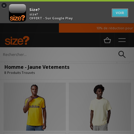
×
Size?
VOIR
size?
OFFERT - Sur Google Play
10% de réduction pour no
Accueil
Homme
Vetements
Affiner
Homme - Jaune Vetements
8 Produits Trouvés