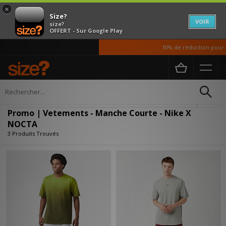
×
Size?
VOIR
size?
OFFERT - Sur Google Play
10% de réduction pour n
Accueil
Homme
Vetements
Affiner
Promo | Vetements - Manche Courte - Nike X
NOCTA
3 Produits Trouvés