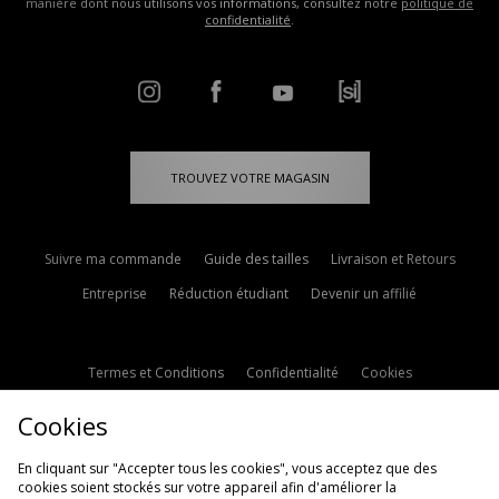
manière dont nous utilisons vos informations, consultez notre
politique de
confidentialité
.
TROUVEZ VOTRE MAGASIN
Suivre ma commande
Guide des tailles
Livraison et Retours
Entreprise
Réduction étudiant
Devenir un affilié
Termes et Conditions
Confidentialité
Cookies
Paramètres des cookies
Contactez-nous
Cookies
Politique d'avis en ligne
Modern Slavery Statement
En cliquant sur "Accepter tous les cookies", vous acceptez que des
cookies soient stockés sur votre appareil afin d'améliorer la