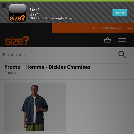
×
Size?
VOIR
size?
OFFERT - Sur Google Play
10% de réduction pour nos é
Accueil
Homme
Vetements
Chemises
Affiner
Promo | Homme - Dickies Chemises
Produit