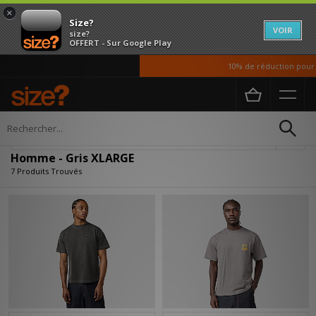
×
Size?
VOIR
size?
OFFERT - Sur Google Play
10% de réduction pour no
Accueil
Homme
Affiner
Homme - Gris XLARGE
7 Produits Trouvés