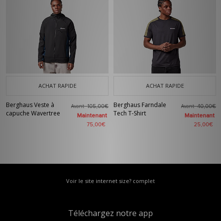
ACHAT RAPIDE
ACHAT RAPIDE
Berghaus Veste à
Berghaus Farndale
Avant
Avant
105,00€
40,00€
capuche Wavertree
Tech T-Shirt
Maintenant
Maintenant
75,00€
25,00€
Voir le site internet size? complet
Téléchargez notre app