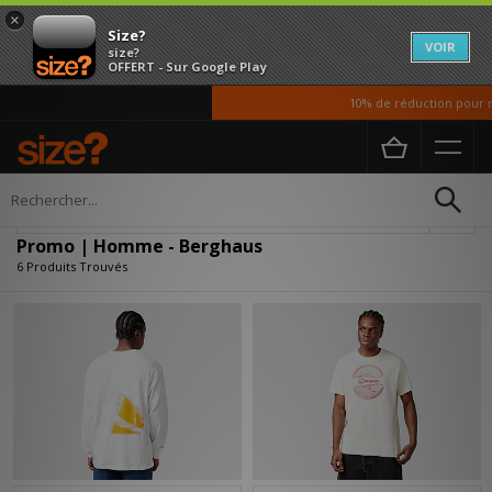
×
Size?
VOIR
size?
OFFERT - Sur Google Play
10% de réduction pour no
Accueil
Homme
Affiner
Promo | Homme - Berghaus
6 Produits Trouvés