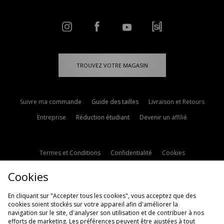
TROUVEZ VOTRE MAGASIN
Suivre ma commande
Guide des tailles
Livraison et Retours
Entreprise
Réduction étudiant
Devenir un affilié
Termes et Conditions
Confidentialité
Cookies
Paramètres des cookies
Contactez-nous
Cookies
Politique d'avis en ligne
Modern Slavery Statement
En cliquant sur "Accepter tous les cookies", vous acceptez que des
cookies soient stockés sur votre appareil afin d'améliorer la
navigation sur le site, d'analyser son utilisation et de contribuer à nos
efforts de marketing. Les préférences peuvent être ajustées à tout