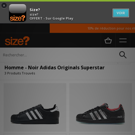
×
Size?
VOIR
size?
OFFERT - Sur Google Play
10% de réduction pour nos étu
Accueil
Homme
Affiner
Homme - Noir Adidas Originals Superstar
3 Produits Trouvés