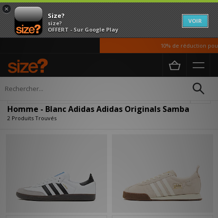
×
Size?
VOIR
size?
OFFERT - Sur Google Play
10% de réduction pour 
Accueil
Homme
Affiner
Homme - Blanc Adidas Adidas Originals Samba
2 Produits Trouvés