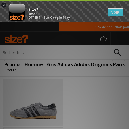
×
Size?
VOIR
size?
OFFERT - Sur Google Play
10% de réduction pour 
Accueil
Homme
Affiner
Promo | Homme - Gris Adidas Adidas Originals Paris
Produit