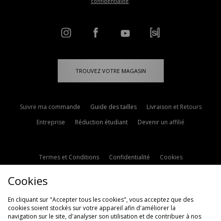
confidentialité
.
TROUVEZ VOTRE MAGASIN
Suivre ma commande
Guide des tailles
Livraison et Retours
Entreprise
Réduction étudiant
Devenir un affilié
Termes et Conditions
Confidentialité
Cookies
Paramètres des cookies
Contactez-nous
Cookies
Politique d'avis en ligne
Modern Slavery Statement
En cliquant sur "Accepter tous les cookies", vous acceptez que des
cookies soient stockés sur votre appareil afin d'améliorer la
navigation sur le site, d'analyser son utilisation et de contribuer à nos