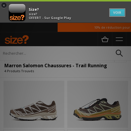
×
Size?
VOIR
size?
OFFERT - Sur Google Play
10% de réduction pour n
Accueil
Homme
Chaussures
Affiner
Marron Salomon Chaussures - Trail Running
4 Produits Trouvés