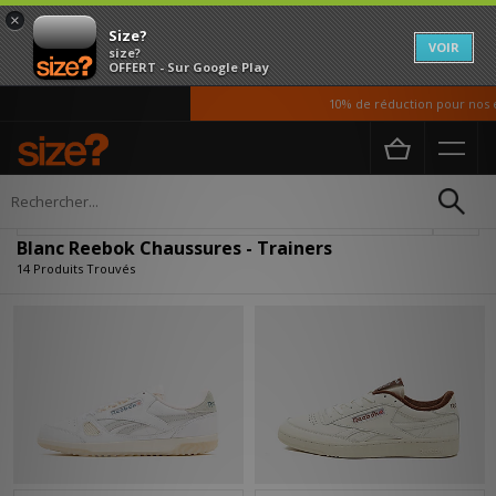
×
Size?
VOIR
size?
OFFERT - Sur Google Play
10% de réduction pour nos étu
Accueil
Homme
Chaussures
Affiner
Blanc Reebok Chaussures - Trainers
14 Produits Trouvés