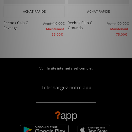
ACHAT RAPIDE
ACHAT RAPIDE
Reebok Club C
Reebok Club C
Avant
Avant
110,00€
100,00€
Revenge
Grounds
Maintenant
Maintenant
55,00€
75,00€
Voir le site internet size? complet
Téléchargez notre app