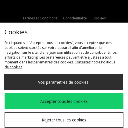
Termes et Conditions
Confidentialité
Cookies
Paramètres des cookies
Contactez-nous
Cookies
Politique d'avis en ligne
Modern Slavery Statement
En cliquant sur "Accepter tous les cookies", vous acceptez que des
cookies soient stockés sur votre appareil afin d'améliorer la
navigation sur le site, d'analyser son utilisation et de contribuer à nos
efforts de marketing. Les préférences peuvent être ajustées à tout
moment dans les paramètres des cookies. Consultez notre
Politique
de cookies
Livraison Vers
Vos paramètres de cookies
France
Nous acceptons les méthodes de paiement suivantes
Accepter tous les cookies
Voir le site internet de l'entreprise
www.jdplc.com
Rejeter tous les cookies
Copyright © 2026 JD Sports Fashion Plc, Tous droits réservés.