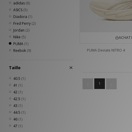
adidas
(8)
ASICS
(5)
Diadora
(1)
Fred Perry
(2)
Jordan
(2)
Nike
(5)
ACHAT 
PUMA
(1)
PUMA Deviate NITRO 4
Reebok
(9)
Taille
40.5
(1)
1
41
(1)
42
(1)
42.5
(1)
43
(1)
44.5
(1)
46
(1)
47
(1)