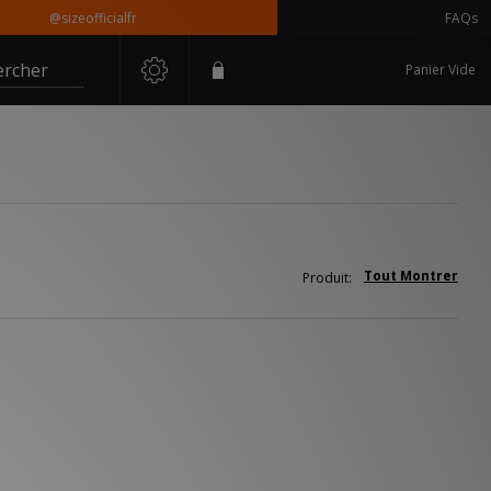
@sizeofficialfr
FAQs
ercher
Panier Vide
Tout Montrer
Produit: