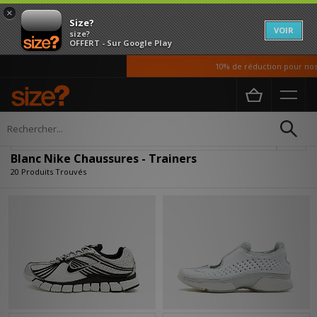
×
Size?
VOIR
size?
OFFERT - Sur Google Play
10% de réduction pour nos étu
Accueil
Homme
Chaussures
Affiner
Blanc Nike Chaussures - Trainers
20 Produits Trouvés