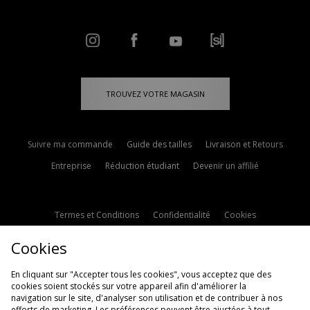
TROUVEZ VOTRE MAGASIN
Suivre ma commande
Guide des tailles
Livraison et Retours
Entreprise
Réduction étudiant
Devenir un affilié
Termes et Conditions
Confidentialité
Cookies
Paramètres des cookies
Contactez-nous
Cookies
Politique d'avis en ligne
Modern Slavery Statement
En cliquant sur "Accepter tous les cookies", vous acceptez que des
cookies soient stockés sur votre appareil afin d'améliorer la
navigation sur le site, d'analyser son utilisation et de contribuer à nos
efforts de marketing. Les préférences peuvent être ajustées à tout