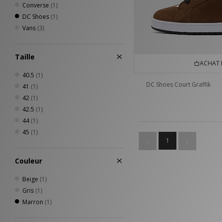
Converse
(1)
DC Shoes
(1)
Vans
(3)
Taille
ACHAT 
40.5
(1)
DC Shoes Court Graffik
41
(1)
42
(1)
42.5
(1)
44
(1)
45
(1)
1
Couleur
Beige
(1)
Gris
(1)
Marron
(1)