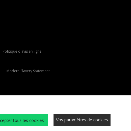
Politique d'avis en ligne
Modern Slavery Statement
Vos paramètres de cookies
cepter tous les cookies
Conditions Générales
Cookies
Carrières
Sécurité du site
Confidentialité