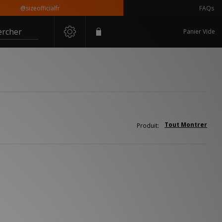
@sizeofficialfr
FAQs
ercher
Panier Vide
Tout Montrer
Produit: