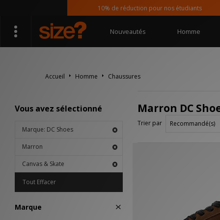
10% de réduction pour nos étudiants
Nouveautés
Homme
Accueil
Homme
Chaussures
Marron DC Shoe
Vous avez sélectionné
Trier par
Marque: DC Shoes
Marron
Canvas & Skate
Tout Effacer
Marque