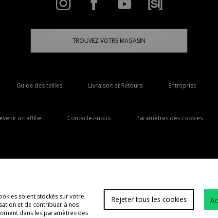
TROUVEZ VOTRE MAGASIN
Guide des tailles
Livraison et Retours
Entreprise
evenir un affilié
Contactez-nous
Paramètres des cookies
Livraison Vers
France
ookies soient stockés sur votre
Rejeter tous les cookies
Ac
lisation et de contribuer à nos
FAQs
 moment dans les paramètres des