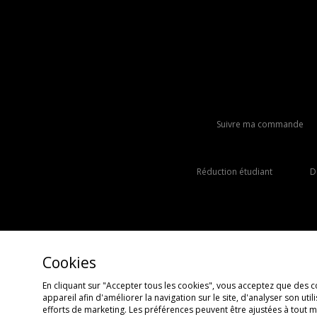
Suivre ma commande
Réduction étudiant
D
Cookies
En cliquant sur "Accepter tous les cookies", vous acceptez que des c
appareil afin d'améliorer la navigation sur le site, d'analyser son uti
Copyright © 2026 JD Sports Fashion Plc, Tous droits réservés.
efforts de marketing. Les préférences peuvent être ajustées à tout