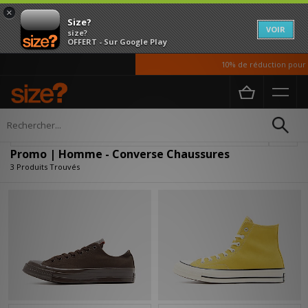
×
Size?
VOIR
size?
OFFERT - Sur Google Play
10% de réduction pour no
Accueil
Homme
Chaussures
Affiner
Promo | Homme - Converse Chaussures
3 Produits Trouvés