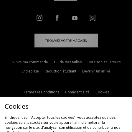
TROUVEZ VOTRE MAGASIN
Suivre ma commande
Guide des tailles
Livraison et Retours
Entreprise
Réduction étudiant
Devenir un affilié
Termes et Conditions
Confidentialité
Cookies
Paramètres des cookies
Contactez-nous
Cookies
Politique d'avis en ligne
Modern Slavery Statement
En cliquant sur "Accepter tous les cookies", vous acceptez que des
cookies soient stockés sur votre appareil afin d'améliorer la
navigation sur le site, d'analyser son utilisation et de contribuer à nos