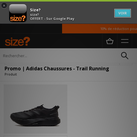
×
Size?
VOIR
size?
OFFERT - Sur Google Play
10% de réduction pour 
Accueil
Homme
Chaussures
Affiner
Promo | Adidas Chaussures - Trail Running
Produit