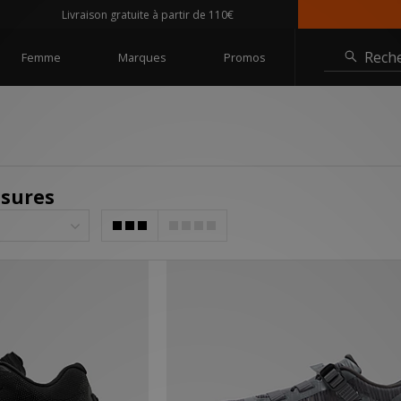
Livraison gratuite à partir de 110€
@sizeof
Rech
Femme
Marques
Promos
sures