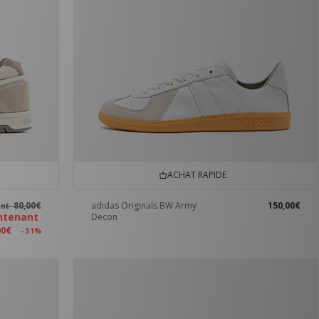
ACHAT RAPIDE
80,00€
adidas Originals BW Army
150,00€
ant
ntenant
Decon
00€
- 31%