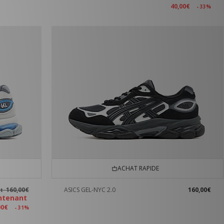
40,00€
- 33%
ACHAT RAPIDE
160,00€
ASICS GEL-NYC 2.0
160,00€
nt
ntenant
00€
- 31%