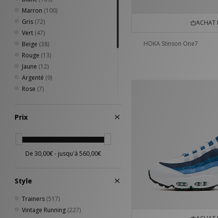
Timberland
(9)
45.5
(106)
Marron
(100)
UGG
(7)
46
(298)
Gris
(72)
ACHAT 
Vans
(23)
46.5
(147)
Vert
(47)
47
(169)
HOKA Stinson One7
Beige
(38)
47.5
(50)
Rouge
(13)
48
(29)
Jaune
(12)
48.5
(2)
Argenté
(9)
49
(1)
Rose
(7)
35/36
(2)
Violet
(5)
Multicolore
(3)
Prix
Orange
(3)
BLACKBERRY
(1)
Or / dorée
(1)
Siver Metallic
(1)
Bleu
(60)
Style
Trainers
(517)
Vintage Running
(227)