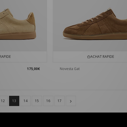
RAPIDE
ACHAT RAPIDE
175,00€
Novesta Gat
12
13
14
15
16
17