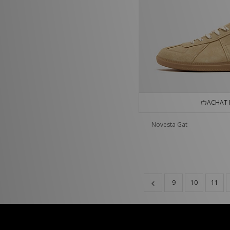
ACHAT 
Novesta Gat
9
10
11