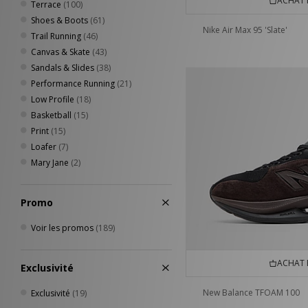
ACHAT 
Terrace
(100)
Shoes & Boots
(61)
Nike Air Max 95 'Slate'
Trail Running
(46)
Canvas & Skate
(43)
Sandals & Slides
(38)
Performance Running
(21)
Low Profile
(18)
Basketball
(15)
Print
(15)
Loafer
(7)
Mary Jane
(2)
Promo
Voir les promos
(189)
ACHAT 
Exclusivité
New Balance TFOAM 100
Exclusivité
(19)