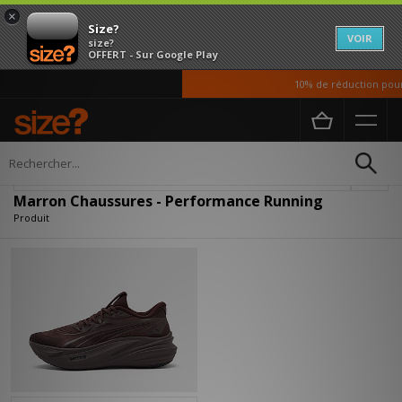
×
Size?
VOIR
size?
OFFERT - Sur Google Play
10% de réduction pour 
Accueil
Homme
Chaussures
Affiner
Marron Chaussures - Performance Running
Produit