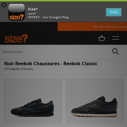
×
Size?
VOIR
size?
OFFERT - Sur Google Play
10% de réduction pour 
Accueil
Homme
Chaussures
Affiner
Noir Reebok Chaussures - Reebok Classic
2 Produits Trouvés