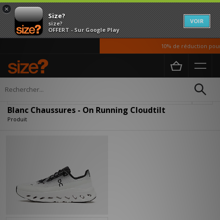
×
Size?
VOIR
size?
OFFERT - Sur Google Play
10% de réduction pour 
Accueil
Homme
Chaussures
Affiner
Blanc Chaussures - On Running Cloudtilt
Produit