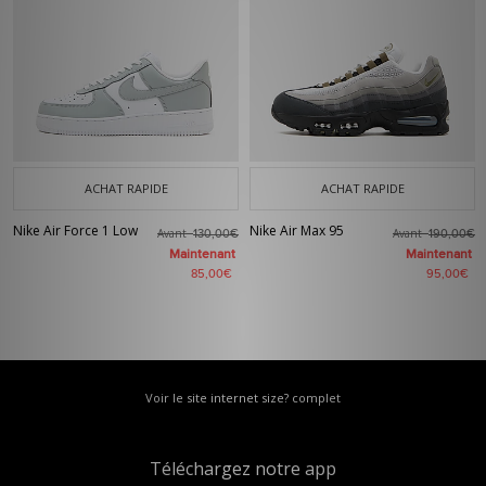
ACHAT RAPIDE
ACHAT RAPIDE
Nike Air Force 1 Low
Nike Air Max 95
Avant
Avant
130,00€
190,00€
Maintenant
Maintenant
85,00€
95,00€
Voir le site internet size? complet
Téléchargez notre app