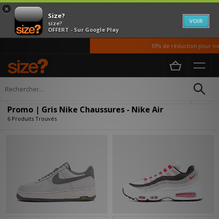
×
Size?
VOIR
size?
OFFERT - Sur Google Play
10% de réduction pour nos 
Accueil
Homme
Chaussures
Affiner
Promo | Gris Nike Chaussures - Nike Air
6 Produits Trouvés