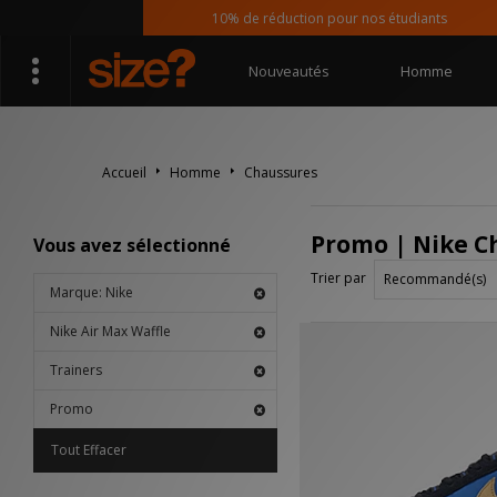
10% de réduction pour nos étudiants
Nouveautés
Homme
Accueil
Homme
Chaussures
Promo | Nike Ch
Vous avez sélectionné
Trier par
Marque: Nike
Nike Air Max Waffle
Trainers
Promo
Tout Effacer