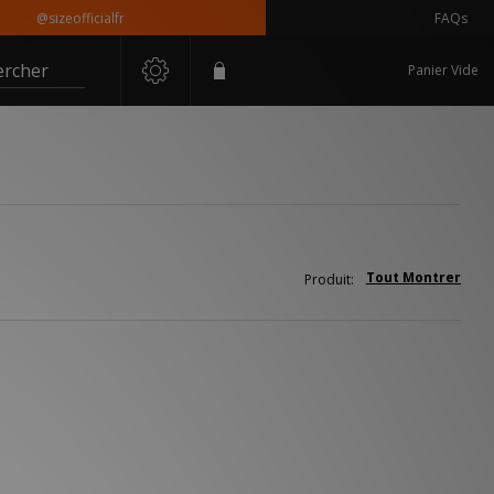
@sizeofficialfr
FAQs
ercher
Panier Vide
Tout Montrer
Produit: