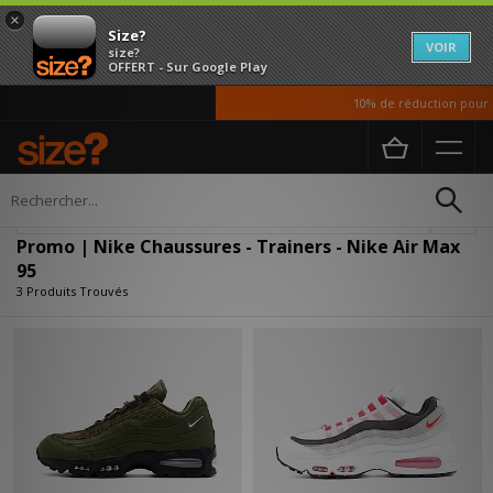
×
Size?
VOIR
size?
OFFERT - Sur Google Play
10% de réduction pour no
Accueil
Homme
Chaussures
Affiner
Promo | Nike Chaussures - Trainers - Nike Air Max
95
3 Produits Trouvés