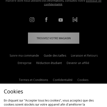
manière dont nous utilisons vos informations, consultez notre
politique de
confidentialité
.
TROUVEZ VOTRE MAGASIN
Suivre ma commande
Guide des tailles
Livraison et Retours
Entreprise
Réduction étudiant
Devenir un affilié
Termes et Conditions
Confidentialité
Cookies
Paramètres des cookies
Contactez-nous
Cookies
Politique d'avis en ligne
Modern Slavery Statement
En cliquant sur "Accepter tous les cookies", vous acceptez que des
cookies soient stockés sur votre appareil afin d'améliorer la