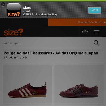
×
Size?
VOIR
size?
OFFERT - Sur Google Play
10% de réduction pour 
Accueil
Homme
Chaussures
Affiner
Rouge Adidas Chaussures - Adidas Originals Japan
2 Produits Trouvés