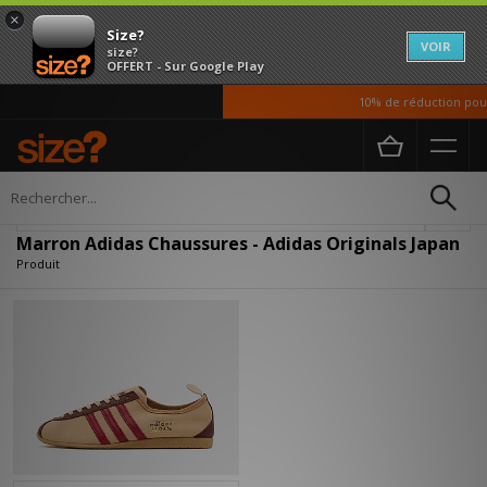
×
Size?
VOIR
size?
OFFERT - Sur Google Play
10% de réduction pour
Accueil
Homme
Chaussures
Affiner
Marron Adidas Chaussures - Adidas Originals Japan
Produit