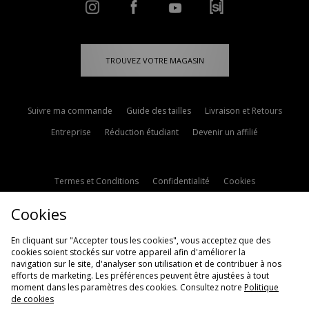
TROUVEZ VOTRE MAGASIN
Suivre ma commande
Guide des tailles
Livraison et Retours
Entreprise
Réduction étudiant
Devenir un affilié
Termes et Conditions
Confidentialité
Cookies
Paramètres des cookies
Contactez-nous
Cookies
Politique d'avis en ligne
Modern Slavery Statement
En cliquant sur "Accepter tous les cookies", vous acceptez que des
cookies soient stockés sur votre appareil afin d'améliorer la
navigation sur le site, d'analyser son utilisation et de contribuer à nos
efforts de marketing. Les préférences peuvent être ajustées à tout
moment dans les paramètres des cookies. Consultez notre
Politique
de cookies