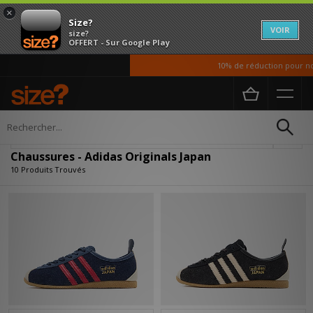
×
Size?
VOIR
size?
OFFERT - Sur Google Play
10% de réduction pour nos 
Accueil
Homme
Chaussures
Affiner
Chaussures - Adidas Originals Japan
10 Produits Trouvés