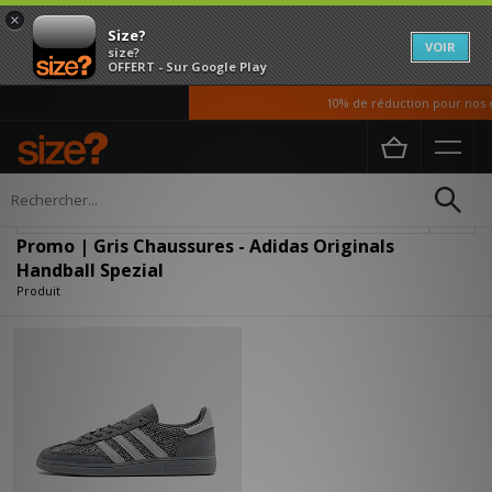
×
Size?
VOIR
size?
OFFERT - Sur Google Play
10% de réduction pour nos é
Accueil
Homme
Chaussures
Affiner
Promo | Gris Chaussures - Adidas Originals
Handball Spezial
Produit