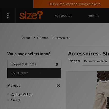
10% de réduction pour nos étudiants
Nouveautés
Homme
Accueil
Homme
Accessoires
Accessoires - S
Vous avez sélectionné
Trier par
Shoppers & Totes
Tout Effacer
Marque
Carhartt WIP
(1)
Nike
(1)