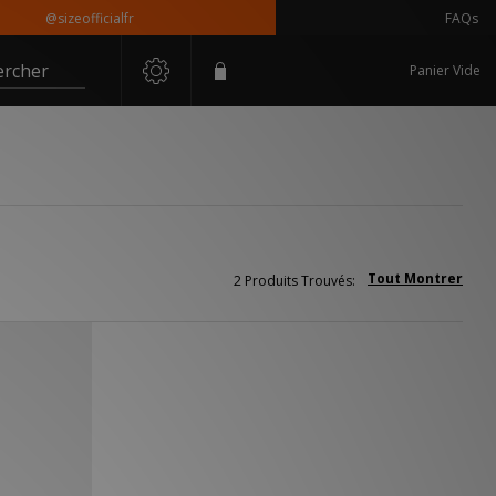
@sizeofficialfr
FAQs
ercher
Panier Vide
Tout Montrer
2 Produits Trouvés: