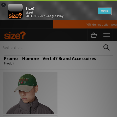
×
Size?
VOIR
size?
OFFERT - Sur Google Play
10% de réduction pour 
Accueil
Homme
Accessoires
Affiner
Promo | Homme - Vert 47 Brand Accessoires
Produit