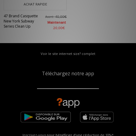
ACHAT RAPIDE
47 Brand Casquette
Avant
40,00€
New York Subway
Maintenant
Series Clean Up
20,00€
Voir le site internet size? complet
Téléchargez notre app
Inscrivez-vous pour bénéficier d'une réduction de
10%*