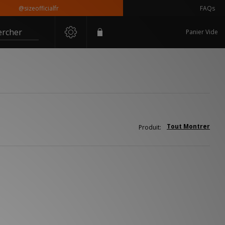
@sizeofficialfr
FAQs
ercher
Panier Vide
Tout Montrer
Produit: