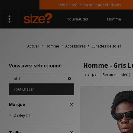
10% de réduction pour nos étudiants
Nouveautés
Homme
Accueil
Homme
Accessoires
Lunettes de soleil
Homme - Gris Lu
Vous avez sélectionné
Trier par
Gris
Tout Effacer
Marque
Oakley
(1)
Taille