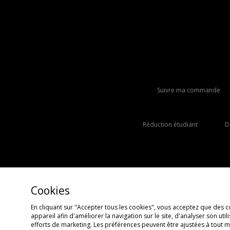
Suivre ma commande
Réduction étudiant
D
Cookies
En cliquant sur "Accepter tous les cookies", vous acceptez que des c
appareil afin d'améliorer la navigation sur le site, d'analyser son uti
Copyright © 2026 JD Sports Fashion Plc, Tous droits réservés.
efforts de marketing. Les préférences peuvent être ajustées à tout