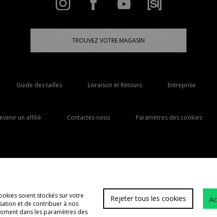
TROUVEZ VOTRE MAGASIN
Guide des tailles
Livraison et Retours
Entreprise
evenir un affilié
Contactez-nous
Paramètres des cookies
Livraison Vers
France
ookies soient stockés sur votre
Rejeter tous les cookies
Ac
lisation et de contribuer à nos
FAQs
 moment dans les paramètres des