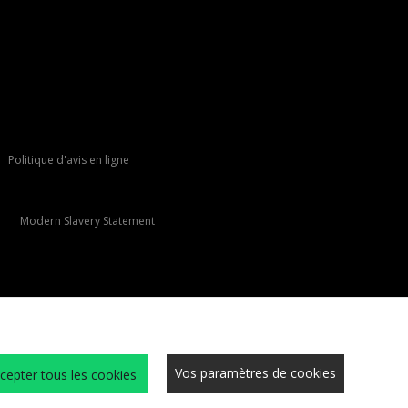
Politique d'avis en ligne
Modern Slavery Statement
Vos paramètres de cookies
cepter tous les cookies
Conditions Générales
Cookies
Carrières
Sécurité du site
Confidentialité