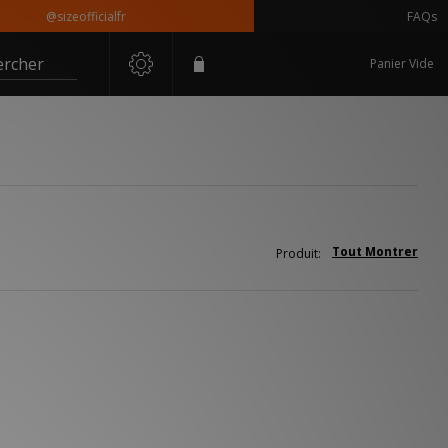
@sizeofficialfr
FAQs
ercher
Panier Vide
Tout Montrer
Produit: