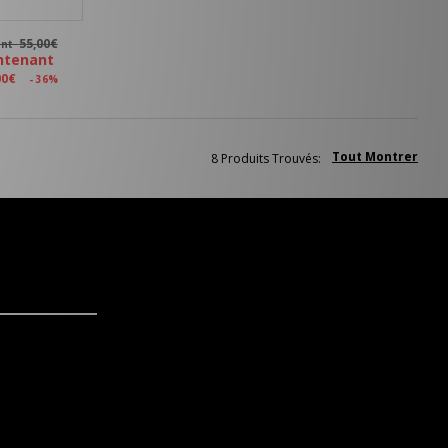
55,00€
ant
ntenant
00€
- 36%
Tout Montrer
8 Produits Trouvés: