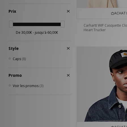
Prix
ACHAT 
Carhartt WIP Casquette Cl
Heart Trucker
Style
Caps
(8)
Promo
Voir les promos
(3)