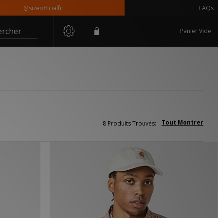
@sizeofficialfr
FAQs
ercher
Panier Vide
Tout Montrer
8 Produits Trouvés: