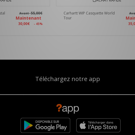
RAPIDE
ACHAT RAPIDE
tal
55,00€
Carhartt WIP Casquette World
Avant
Av
Maintenant
Mai
Tour
30,00€
35,
- 45%
Téléchargez notre app