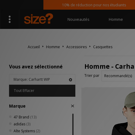
10% de réduction pour nos étudiants
Nouveautés
Homme
Accueil
Homme
Accessoires
Casquettes
Homme - Carhar
Vous avez sélectionné
Trier par
Marque: Carhartt WIP
Tout Effacer
Marque
47 Brand
(13)
adidas
(3)
Alte Systems
(2)