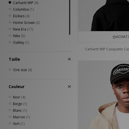
Carhartt WIP
(8)
Columbia
(1)
Dickies
(4)
Home Grown
(2)
New Era
(17)
Nike
(5)
ACHAT 
Oakley
(1)
VISIT
(8)
Carhartt WIP Casquette Ca
Von Dutch
(2)
Taille
One size
(8)
Couleur
Noir
(4)
Beige
(1)
Blanc
(1)
Marron
(1)
Vert
(1)