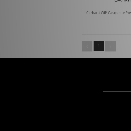
ACHAT 
Carhartt WIP Casquette Pos
1