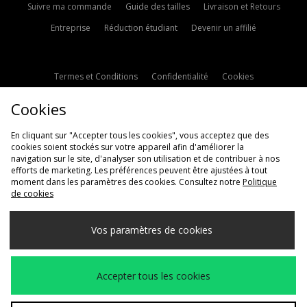
Suivre ma commande
Guide des tailles
Livraison et Retours
Entreprise
Réduction étudiant
Devenir un affilié
Termes et Conditions
Confidentialité
Cookies
Paramètres des cookies
Contactez-nous
Cookies
Politique d'avis en ligne
Modern Slavery Statement
En cliquant sur "Accepter tous les cookies", vous acceptez que des
cookies soient stockés sur votre appareil afin d'améliorer la
navigation sur le site, d'analyser son utilisation et de contribuer à nos
efforts de marketing. Les préférences peuvent être ajustées à tout
moment dans les paramètres des cookies. Consultez notre
Politique
de cookies
Livraison Vers
Vos paramètres de cookies
France
Nous acceptons les méthodes de paiement suivantes
Accepter tous les cookies