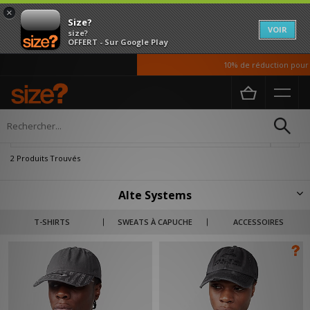
×
Size?
VOIR
size?
OFFERT - Sur Google Play
10% de réduction pour n
Accueil
Homme
Accessoires
Casquettes
Affiner
2 Produits Trouvés
Alte Systems
Alte Systems – en exclusivité chez size? – adopte une approche réfléchie
T-SHIRTS
SWEATS À CAPUCHE
ACCESSOIRES
du vestiaire du quotidien, où fonctionnalité et design contemporain
coexistent en parfaite harmonie. Caractérisée par des palettes de
couleurs sobres, des coupes décontractées et des détails techniques
soigneusement intégrés, la collection est conçue pour être facilement
associée, combinée et superposée.