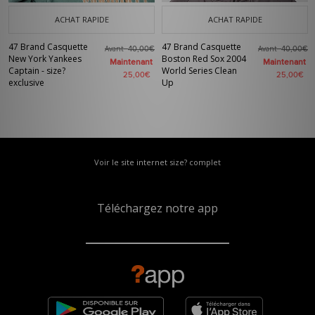
ACHAT RAPIDE
ACHAT RAPIDE
47 Brand Casquette
47 Brand Casquette
Avant
Avant
40,00€
40,00€
New York Yankees
Boston Red Sox 2004
Maintenant
Maintenant
Captain - size?
World Series Clean
25,00€
25,00€
exclusive
Up
Voir le site internet size? complet
Téléchargez notre app