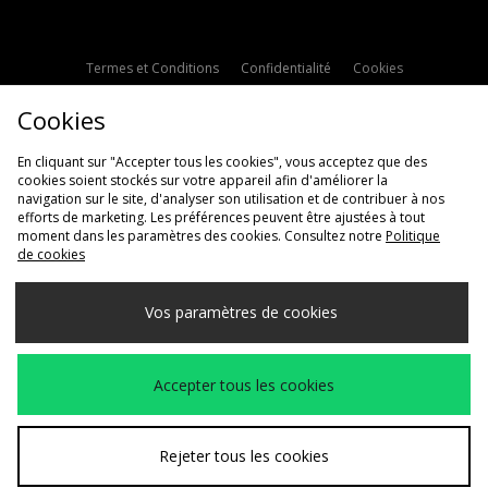
Termes et Conditions
Confidentialité
Cookies
Paramètres des cookies
Contactez-nous
Cookies
Politique d'avis en ligne
Modern Slavery Statement
En cliquant sur "Accepter tous les cookies", vous acceptez que des
cookies soient stockés sur votre appareil afin d'améliorer la
navigation sur le site, d'analyser son utilisation et de contribuer à nos
efforts de marketing. Les préférences peuvent être ajustées à tout
moment dans les paramètres des cookies. Consultez notre
Politique
de cookies
Livraison Vers
Vos paramètres de cookies
France
Nous acceptons les méthodes de paiement suivantes
Accepter tous les cookies
Voir le site internet de l'entreprise
www.jdplc.com
Rejeter tous les cookies
Copyright © 2026 JD Sports Fashion Plc, Tous droits réservés.