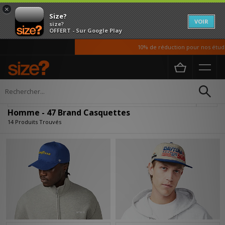
×
Size?
VOIR
size?
OFFERT - Sur Google Play
10% de réduction pour nos étudiant
Accueil
Homme
Accessoires
Casquettes
Affiner
Homme - 47 Brand Casquettes
14 Produits Trouvés